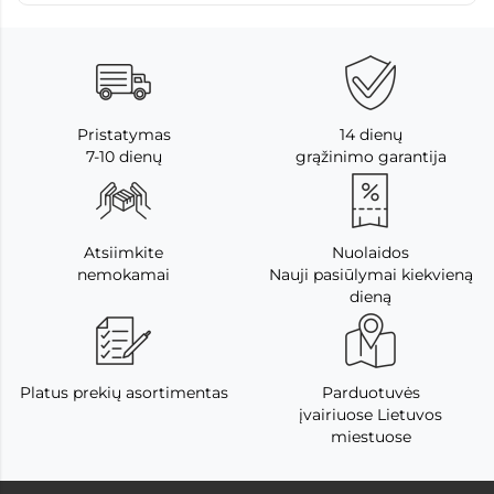
Pristatymas
14 dienų
7-10 dienų
grąžinimo garantija
Atsiimkite
Nuolaidos
nemokamai
Nauji pasiūlymai kiekvieną
dieną
Platus prekių asortimentas
Parduotuvės
įvairiuose Lietuvos
miestuose