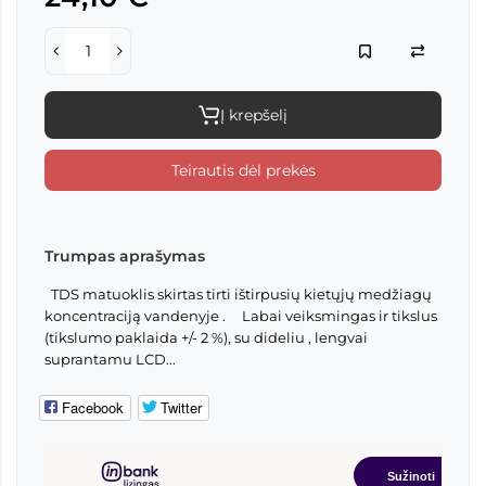
Į krepšelį
Teirautis dėl prekės
Trumpas aprašymas
TDS matuoklis skirtas tirti ištirpusių kietųjų medžiagų
koncentraciją vandenyje . Labai veiksmingas ir tikslus
(tikslumo paklaida +/- 2 %), su dideliu , lengvai
suprantamu LCD...
Facebook
Twitter