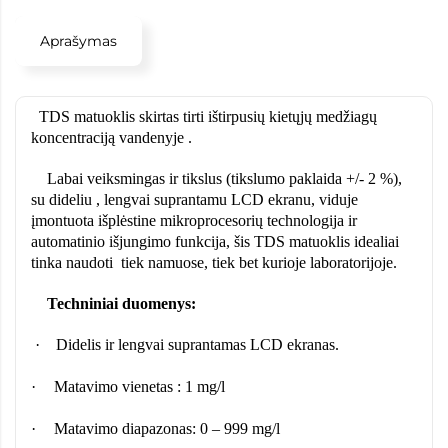
Aprašymas
TDS matuoklis skirtas tirti ištirpusių kietųjų medžiagų
koncentraciją vandenyje .
Labai veiksmingas ir tikslus (tikslumo paklaida +/- 2 %),
su dideliu , lengvai suprantamu LCD ekranu, viduje
įmontuota išplėstine mikroprocesorių technologija ir
automatinio išjungimo funkcija, šis TDS matuoklis idealiai
tinka naudoti
tiek namuose, tiek bet kurioje laboratorijoje.
Techniniai duomenys:
·
Didelis ir lengvai suprantamas LCD ekranas.
·
Matavimo vienetas : 1 mg/l
·
Matavimo diapazonas: 0 – 999 mg/l