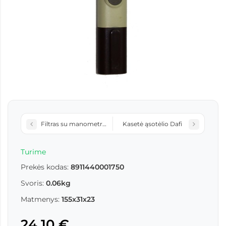
Filtras su manometru 772A 3/4
Kasetė ąsotėlio Dafi
Turime
Prekės kodas:
8911440001750
Svoris:
0.06kg
Matmenys:
155x31x23
24,10 €