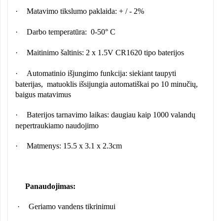
·
Matavimo tikslumo paklaida: + / - 2%
·
Darbo temperatūra:
0-50° C
·
Maitinimo šaltinis: 2 x 1.5V
CR1620 tipo
baterijos
·
Automatinio išjungimo funkcija: siekiant taupyti
baterijas,
matuoklis išsijungia automatiškai po 10 minučių,
baigus matavimus
·
Baterijos tarnavimo laikas: daugiau kaip 1000 valandų
nepertraukiamo naudojimo
·
Matmenys: 15.5 x 3.1 x 2.3cm
Panaudojimas:
·
Geriamo vandens tikrinimui