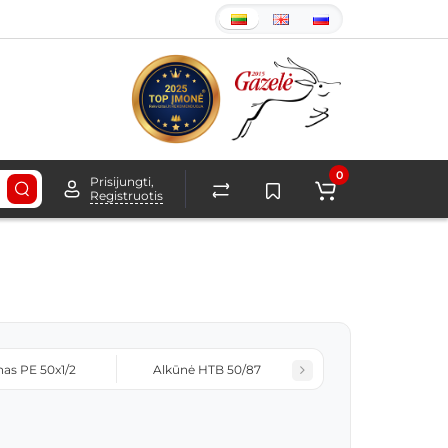
0
Prisijungti,
Registruotis
nas PE 50x1/2
Alkūnė HTB 50/87