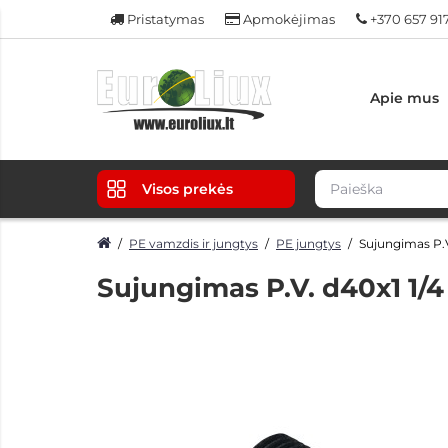
Pristatymas
Apmokėjimas
+370 657 91
Apie mus
Visos prekės
PE vamzdis ir jungtys
PE jungtys
Sujungimas P.V.
Sujungimas P.V. d40x1 1/4 