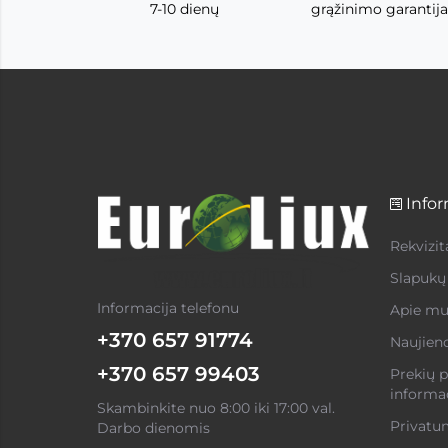
7-10 dienų
grąžinimo garantija
Infor
Rekvizit
Slapukų 
Informacija telefonu
Apie mu
+370 657 91774
Naujien
+370 657 99403
Prekių p
informac
Skambinkite nuo 8:00 iki 17:00 val.
Privatum
Darbo dienomis