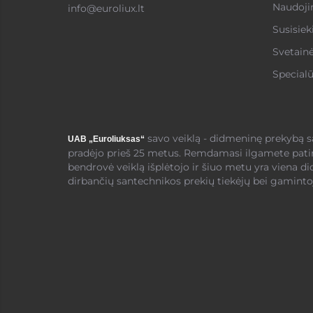
Naudojim
info@euroliux.lt
Susisiek
Svetain
Specialū
savo veiklą - didmeninę prekybą 
UAB „Euroliuksas“
pradėjo prieš 25 metus. Remdamasi ilgamete pati
bendrovė veiklą išplėtojo ir šiuo metu yra viena di
dirbančių santechnikos prekių tiekėjų bei gamintoj