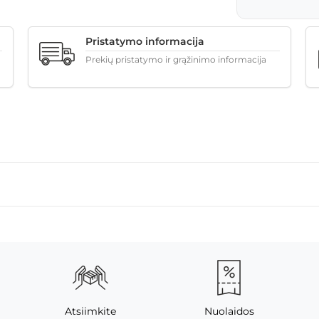
Pristatymo informacija
Prekių pristatymo ir grąžinimo informacija
Atsiimkite
Nuolaidos