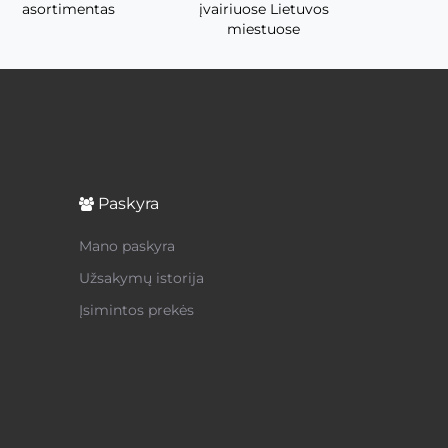
asortimentas
įvairiuose Lietuvos
miestuose
Paskyra
Mano paskyra
Užsakymų istorija
Įsimintos prekės