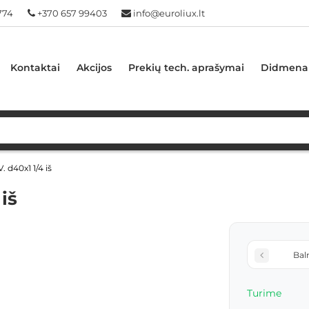
774
+370 657 99403
info@euroliux.lt
Kontaktai
Akcijos
Prekių tech. aprašymai
Didmena
 d40x1 1/4 iš
iš
Bal
Turime