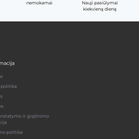
nemokamai
Nauji pasiūlymai
kiekvieną dieną
macija
ai
politika
s
os
ristatymo ir grąžinimo
ija
o politika