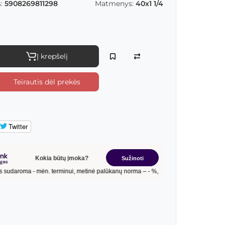
:
5908269811298
Matmenys:
40x1 1/4
Į krepšelį
Teirautis dėl prekės
Twitter