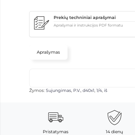
Prekių techniniai aprašymai
Aprašymai ir instrukcijos PDF formatu
Aprašymas
Žymos:
Sujungimas
,
P.V.
,
d40x1
,
1/4
,
iš
Pristatymas
14 dienų