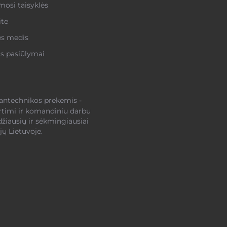
osi taisyklės
ite
ės medis
s pasiūlymai
santechnikos prekėmis -
rtimi ir komandiniu darbu
džiausių ir sėkmingiausiai
ų Lietuvoje.