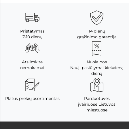
Pristatymas
14 dienų
7-10 dienų
grąžinimo garantija
Atsiimkite
Nuolaidos
nemokamai
Nauji pasiūlymai kiekvieną
dieną
Platus prekių asortimentas
Parduotuvės
įvairiuose Lietuvos
miestuose