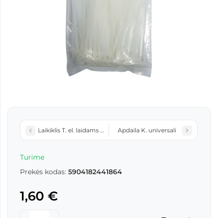
Laikiklis T. el. laidams 180x4,8mm 100vnt
Apdaila K. universali
Turime
Prekės kodas:
5904182441864
1,60 €