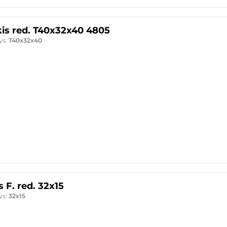
Trišakis red. T40x32x40 4805
ys:
T40x32x40
s F. red. 32x15
ys:
32x15