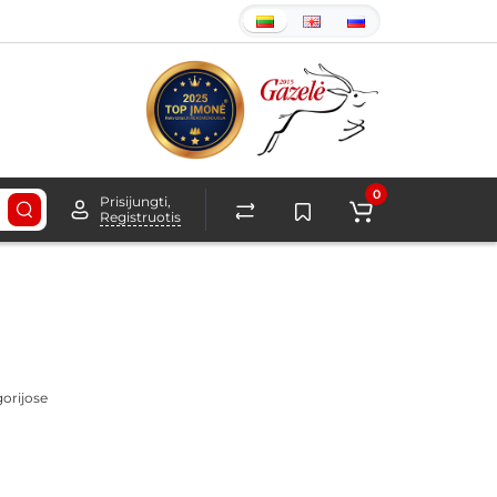
0
Prisijungti,
Registruotis
gorijose