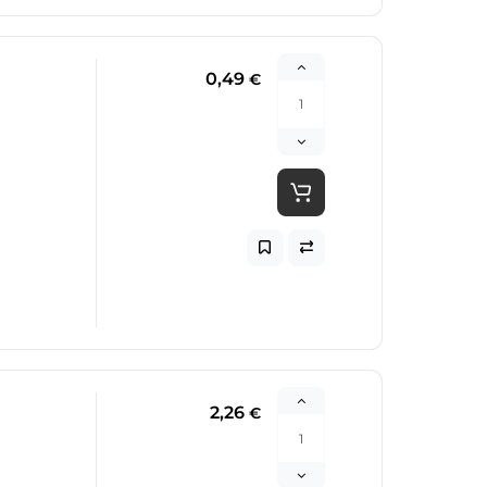
0,49
€
2,26
€