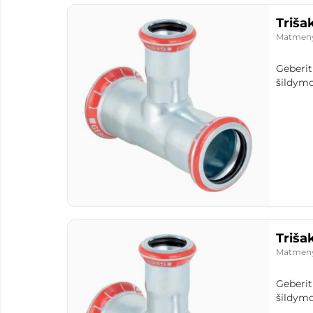
Triša
Matmen
Geberit
šildymo
Triša
Matmen
Geberit
šildymo