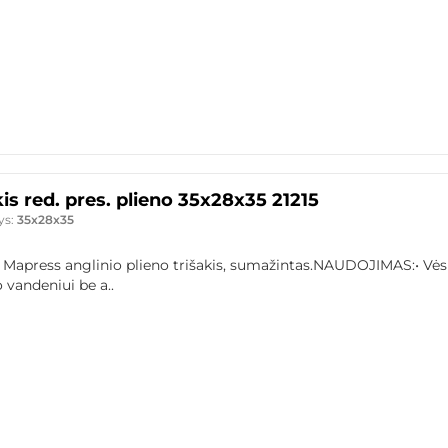
kis red. pres. plieno 35x28x35 21215
ys:
35x28x35
 Mapress anglinio plieno trišakis, sumažintas.NAUDOJIMAS:• Vės
 vandeniui be a..