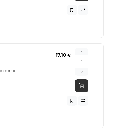
17,10
€
inimo ir