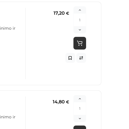
17,20
€
inimo ir
14,80
€
inimo ir