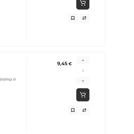
9,45
€
inimo ir