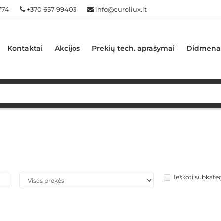
774
+370 657 99403
info@euroliux.lt
Kontaktai
Akcijos
Prekių tech. aprašymai
Didmena
Ieškoti subkate