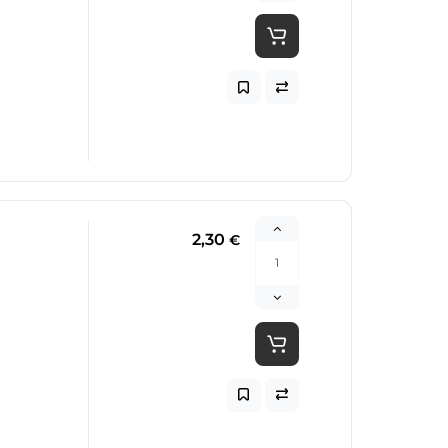
2,30
€