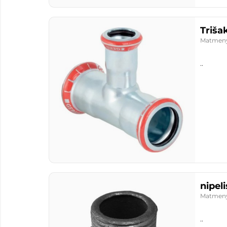
Matmen
..
nipeli
Matmen
..