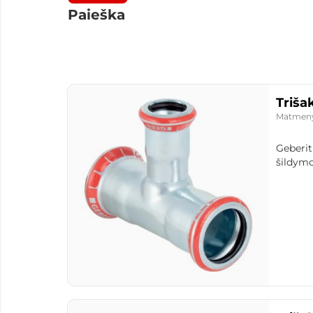
Paieška
Triša
Matmen
Geberit
šildymo