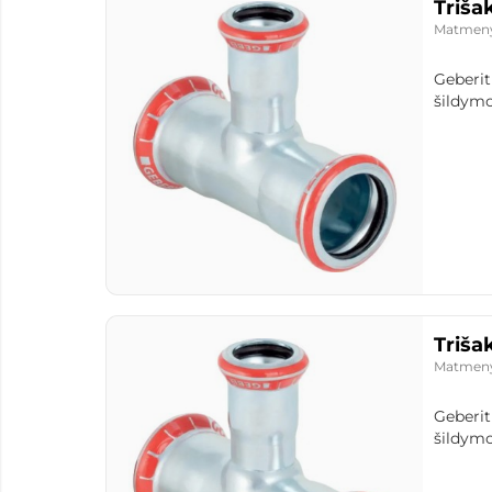
Triša
Matmen
Geberit
šildymo
Triša
Matmen
Geberit
šildymo