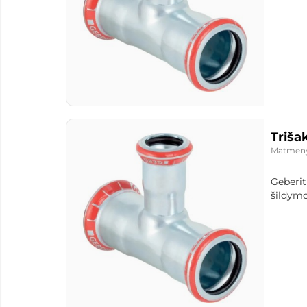
Triša
Matmen
Geberit
šildymo