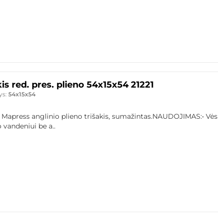
kis red. pres. plieno 54x15x54 21221
ys:
54x15x54
 Mapress anglinio plieno trišakis, sumažintas.NAUDOJIMAS:• Vės
 vandeniui be a..