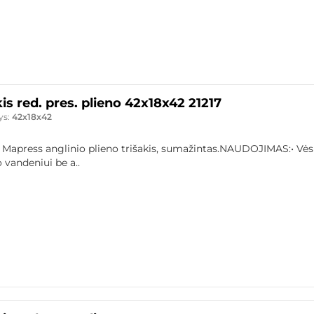
kis red. pres. plieno 42x18x42 21217
ys:
42x18x42
 Mapress anglinio plieno trišakis, sumažintas.NAUDOJIMAS:• Vės
 vandeniui be a..