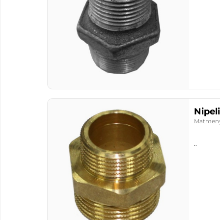
Nipeli
Matmen
..