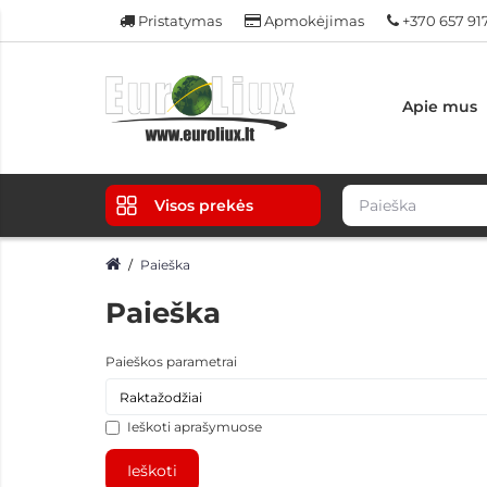
Pristatymas
Apmokėjimas
+370 657 91
Apie mus
Visos prekės
Paieška
Paieška
Paieškos parametrai
Ieškoti aprašymuose