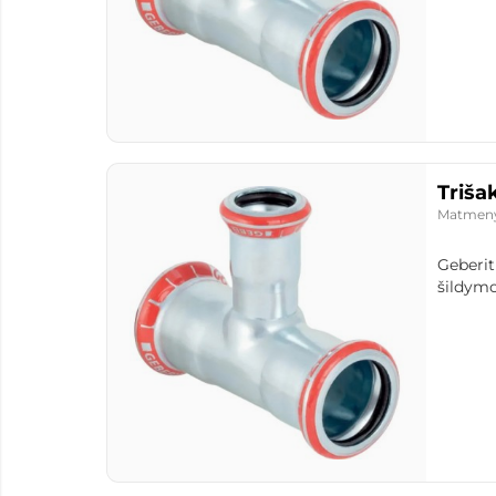
Triša
Matmen
Geberit
šildymo