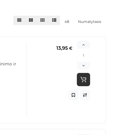
48
Numatytasis
13,95
€
inimo ir