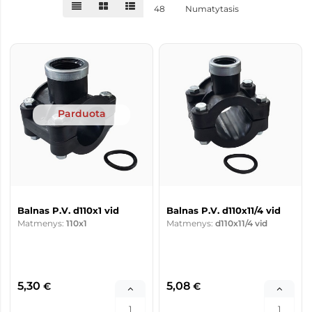
48
Numatytasis
Parduota
Balnas P.V. d110x1 vid
Balnas P.V. d110x11/4 vid
Matmenys:
110x1
Matmenys:
d110x11/4 vid
5,30
5,08
€
€