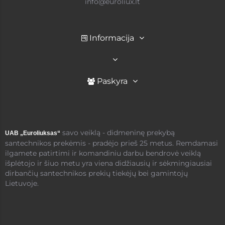
info@euroliux.lt
Informacija
Paskyra
savo veiklą - didmeninę prekybą
UAB „Euroliuksas“
santechnikos prekėmis - pradėjo prieš 25 metus. Remdamasi
ilgamete patirtimi ir komandiniu darbu bendrovė veiklą
išplėtojo ir šiuo metu yra viena didžiausių ir sėkmingiausiai
dirbančių santechnikos prekių tiekėjų bei gamintojų
Lietuvoje.