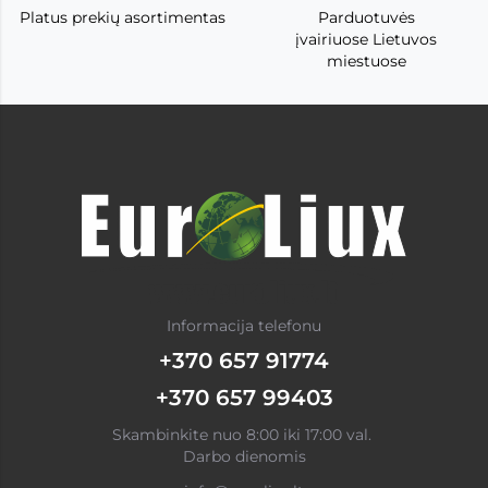
Platus prekių asortimentas
Parduotuvės
įvairiuose Lietuvos
miestuose
Informacija telefonu
+370 657 91774
+370 657 99403
Skambinkite nuo 8:00 iki 17:00 val.
Darbo dienomis