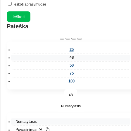
Ieškoti aprašymuose
Paieška
25
48
50
75
100
48
Numatytasis
Numatytasis
Pavadinimas (A - Ž)