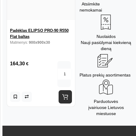
Atsiimkite
nemokamai
Padėklas ELIPSO PRO-90 R550
Nuolaidos
Flat baltas
Nauji pasiūlymai kiekvieną
Matmenys:
900x900x30
dieną
164,30
€
Platus prekių asortimentas
Parduotuvės
įvairiuose Lietuvos
miestuose