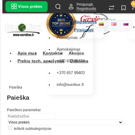
0
Prisijungti,
Visos prekės
Registruotis
Registruotis
Prisijungti
Pristatymas
Apmokėjimas
Apie mus
Kontaktai
Akcijos
Prekių tech. aprašymai
Didmena
+370 657 91774
+370 657 99403
info@euroliux.lt
Paieška
Paieška
Paieškos parametrai
Ieškoti subkategorijose