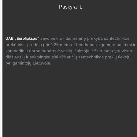
Paskyra
savo veiklą - didmeninę prekybą santechnikos
UAB „Euroliuksas“
prekėmis - pradėjo prieš 25 metus. Remdamasi ilgamete patirtimi ir
komandiniu darbu bendrovė veiklą išplėtojo ir šiuo metu yra viena
didžiausių ir sėkmingiausiai dirbančių santechnikos prekių tiekėjų
bei gamintojų Lietuvoje.