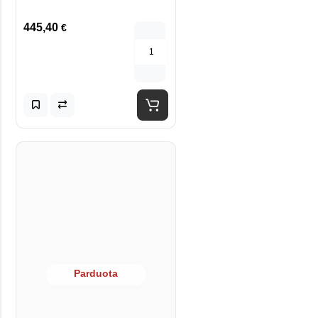
445,40
€
Parduota