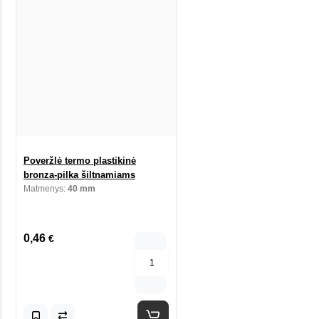
Poveržlė termo plastikinė
bronza-pilka šiltnamiams
Matmenys:
40 mm
0,46
€