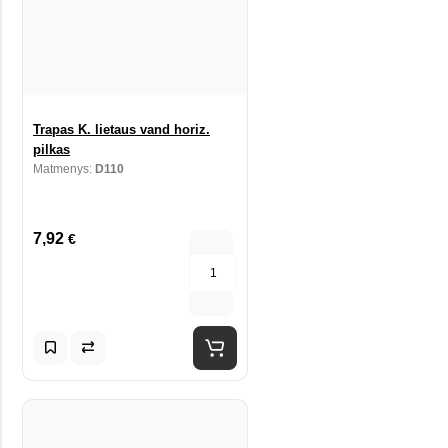
Trapas K. lietaus vand horiz.
pilkas
Matmenys:
D110
7,92
€