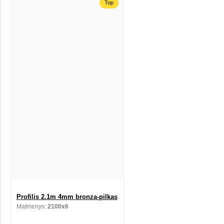
Top
Profilis 2.1m 4mm bronza-pilkas
Matmenys:
2100x6