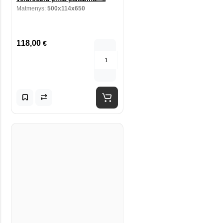
Matmenys:
500x114x650
118,00
€