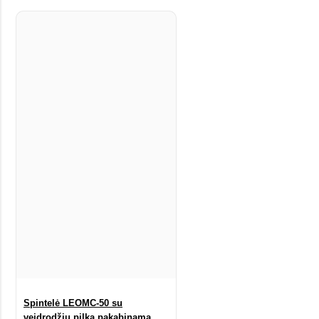
Spintelė LEOMC-50 su
veidrodžiu pilka pakabinama