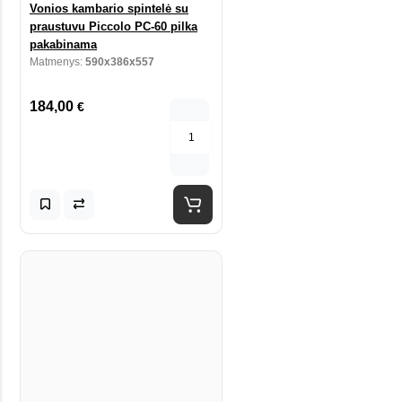
Vonios kambario spintelė su
praustuvu Piccolo PC-60 pilka
pakabinama
Matmenys:
590x386x557
184,00
€