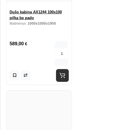
Dušo kabina AX1244 100x100
pilka be pado
Matmenys:
1000x1000x1950
589,00
€