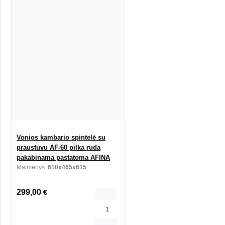
Vonios kambario spintelė su
praustuvu AF-60 pilka ruda
pakabinama pastatoma AFINA
Matmenys:
610x465x615
299,00
€