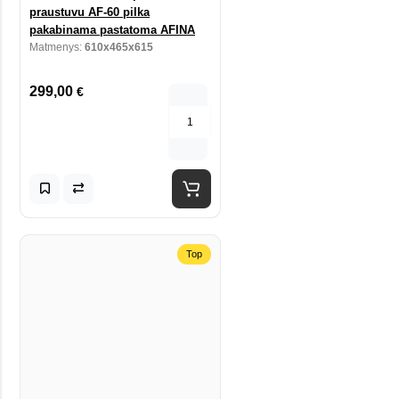
praustuvu AF-60 pilka
pakabinama pastatoma AFINA
Matmenys:
610x465x615
299,00
€
Top