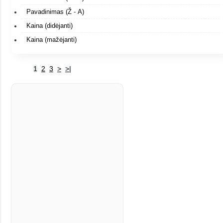
Pavadinimas (Ž - A)
Kaina (didėjanti)
Kaina (mažėjanti)
1
2
3
>
>|