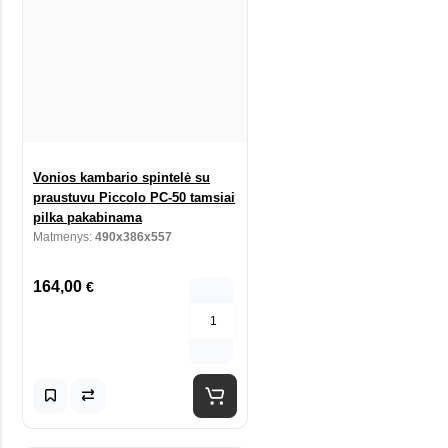
Vonios kambario spintelė su
praustuvu Piccolo PC-50 tamsiai
pilka pakabinama
Matmenys:
490x386x557
164,00
€