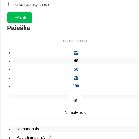
Ieškoti aprašymuose
Paieška
25
48
50
75
100
48
Numatytasis
Numatytasis
Pavadinimas (A - Ž)