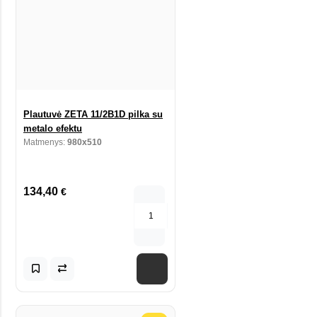
Plautuvė ZETA 11/2B1D pilka su
metalo efektu
Matmenys:
980x510
134,40
€