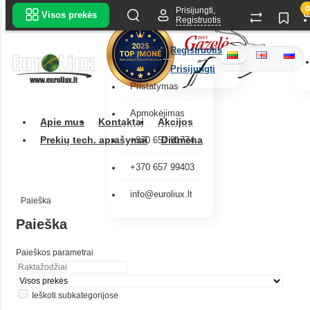
0
Prisijungti,
Visos prekės
Registruotis
Registruotis
Prisijungti
Pristatymas
Apmokėjimas
Apie mus
Kontaktai
Akcijos
Prekių tech. aprašymai
Didmena
+370 657 91774
+370 657 99403
info@euroliux.lt
Paieška
Paieška
Paieškos parametrai
Ieškoti subkategorijose