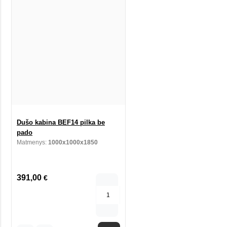
Dušo kabina BEF14 pilka be
pado
Matmenys:
1000x1000x1850
391,00
€