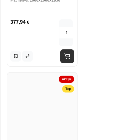
Matmenys:
1000x1000x1850
377,94
€
Akcija
Top