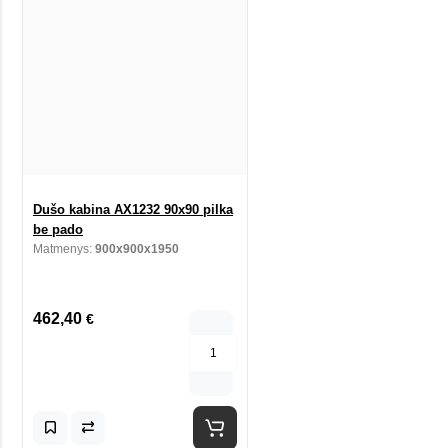
Dušo kabina AX1232 90x90 pilka
be pado
Matmenys:
900x900x1950
462,40
€