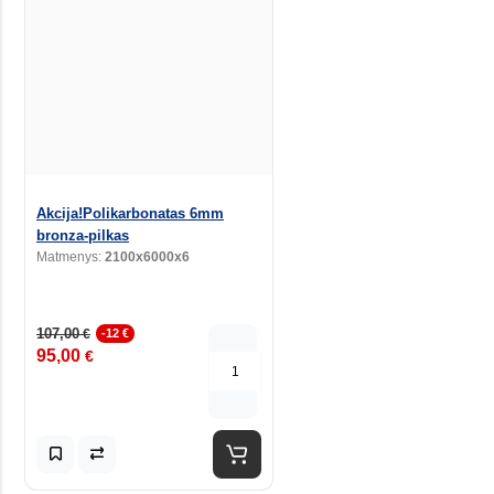
Akcija!Polikarbonatas 6mm
bronza-pilkas
Matmenys:
2100x6000x6
107,00
€
-12 €
95,00
€