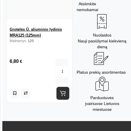
Atsiimkite
nemokamai
Grotelės Ū. aliuminio lydinio
Nuolaidos
MRA125 (125mm)
Nauji pasiūlymai kiekvieną
Matmenys:
125
dieną
6,80
€
Platus prekių asortimentas
Parduotuvės
įvairiuose Lietuvos
miestuose