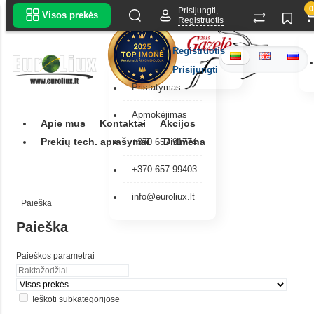
0
Prisijungti,
Visos prekės
Registruotis
Registruotis
Prisijungti
Pristatymas
Apmokėjimas
Apie mus
Kontaktai
Akcijos
Prekių tech. aprašymai
Didmena
+370 657 91774
+370 657 99403
info@euroliux.lt
Paieška
Paieška
Paieškos parametrai
Ieškoti subkategorijose