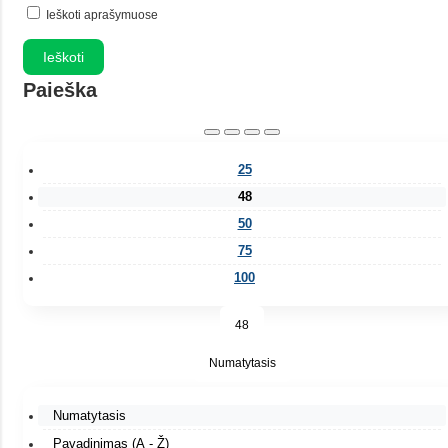
Ieškoti aprašymuose
Paieška
25
48
50
75
100
48
Numatytasis
Numatytasis
Pavadinimas (A - Ž)