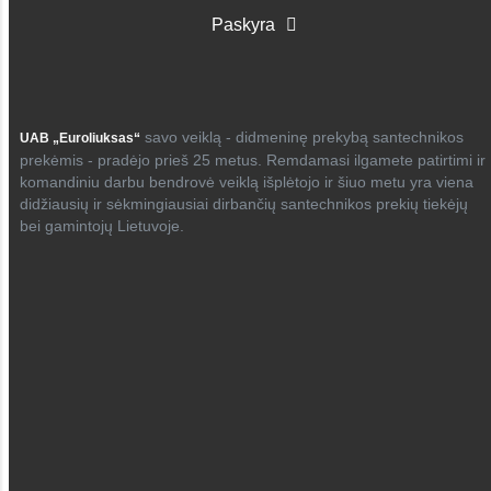
Paskyra
savo veiklą - didmeninę prekybą santechnikos
UAB „Euroliuksas“
prekėmis - pradėjo prieš 25 metus. Remdamasi ilgamete patirtimi ir
komandiniu darbu bendrovė veiklą išplėtojo ir šiuo metu yra viena
didžiausių ir sėkmingiausiai dirbančių santechnikos prekių tiekėjų
bei gamintojų Lietuvoje.