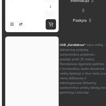
Informacija
Paskyra
savo veiklą -
UAB „Euroliuksas“
didmeninę prekybą
santechnikos prekėmis -
pradėjo prieš 25 metus.
Remdamasi ilgamete patirtimi
ir komandiniu darbu bendrovė
veiklą išplėtojo ir šiuo metu yra
viena didžiausių ir
sėkmingiausiai dirbančių
santechnikos prekių tiekėjų bei
gamintojų Lietuvoje.