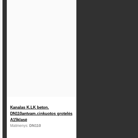
Kanalas K.LK beton.
DN110antvam.cinkuotos grotelės
A15klasė
Matmenys:
DN110