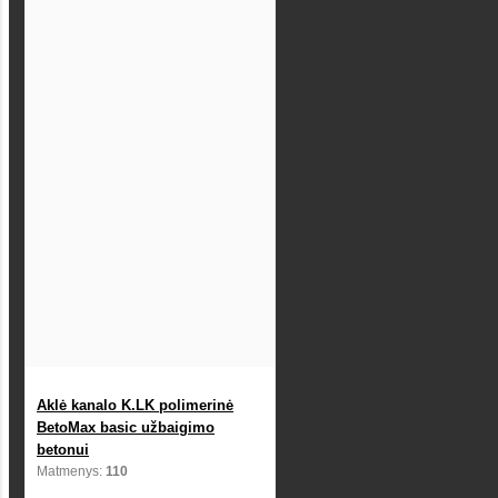
Aklė kanalo K.LK polimerinė
BetoMax basic užbaigimo
betonui
Matmenys:
110