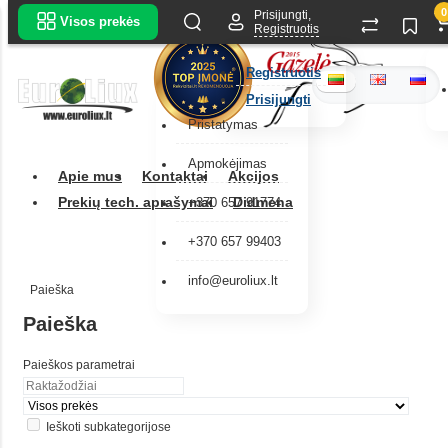
0
Prisijungti,
Visos prekės
Registruotis
Registruotis
Prisijungti
Pristatymas
Apmokėjimas
Apie mus
Kontaktai
Akcijos
Prekių tech. aprašymai
Didmena
+370 657 91774
+370 657 99403
info@euroliux.lt
Paieška
Paieška
Paieškos parametrai
Ieškoti subkategorijose