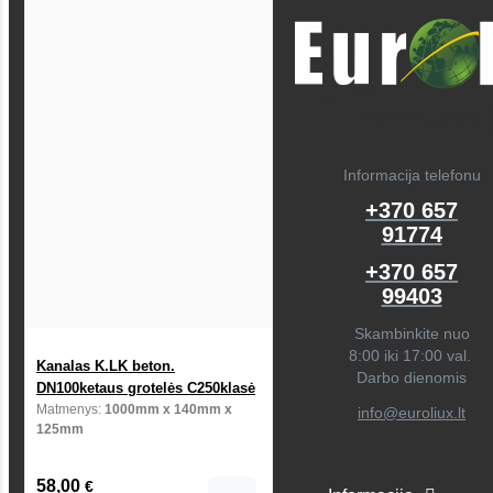
Informacija telefonu
+370 657
91774
+370 657
99403
Skambinkite nuo
8:00 iki 17:00 val.
Kanalas K.LK beton.
Darbo dienomis
DN100ketaus grotelės C250klasė
Matmenys:
1000mm x 140mm x
info@euroliux.lt
125mm
58,00
€