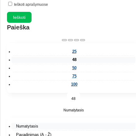
Ieškoti aprašymuose
Paieška
25
48
50
75
100
48
Numatytasis
Numatytasis
Pavadinimas (A - Ž)