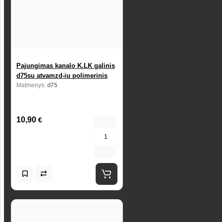
Pajungimas kanalo K.LK galinis
d75su atvamzd-iu polimerinis
Matmenys:
d75
10,90
€