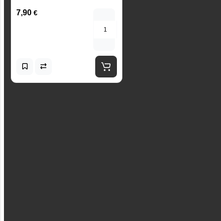
7,90
€