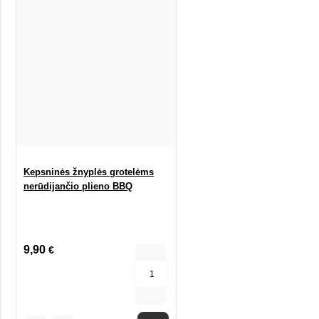
Kepsninės žnyplės grotelėms
nerūdijančio plieno BBQ
9,90
€