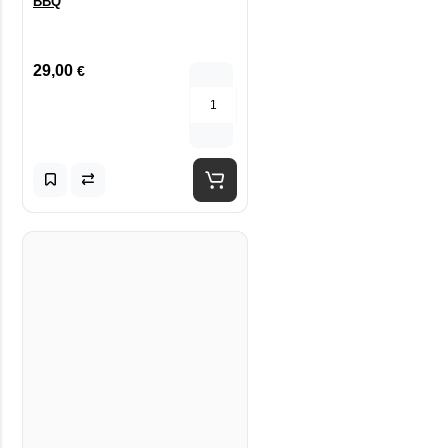
BBQ
29,00
€