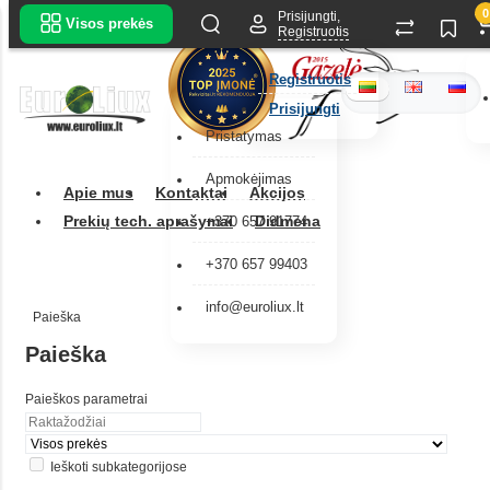
0
Prisijungti,
Visos prekės
Registruotis
Registruotis
Prisijungti
Pristatymas
Apmokėjimas
Apie mus
Kontaktai
Akcijos
Prekių tech. aprašymai
Didmena
+370 657 91774
+370 657 99403
info@euroliux.lt
Paieška
Paieška
Paieškos parametrai
Ieškoti subkategorijose