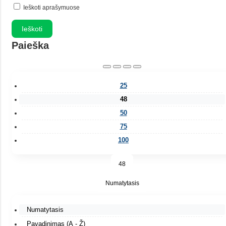
Ieškoti aprašymuose
Paieška
25
48
50
75
100
48
Numatytasis
Numatytasis
Pavadinimas (A - Ž)