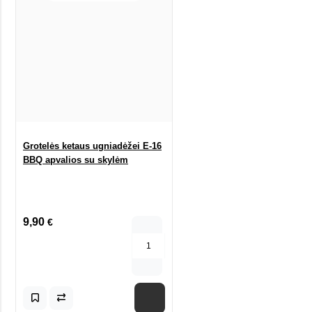
Grotelės ketaus ugniadėžei E-16
BBQ apvalios su skylėm
9,90
€