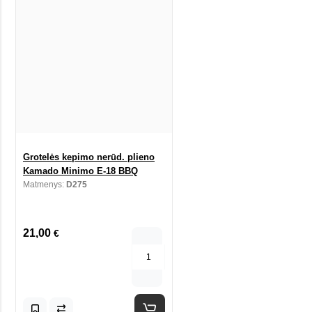
Grotelės kepimo nerūd. plieno
Kamado Minimo E-18 BBQ
Matmenys:
D275
21,00
€