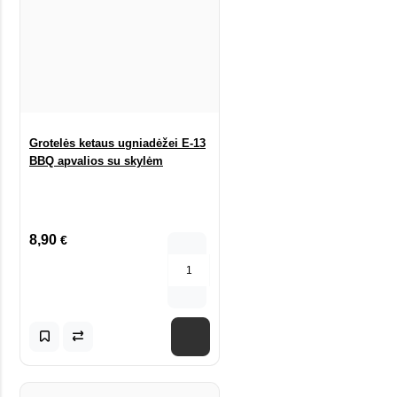
Grotelės ketaus ugniadėžei E-13
BBQ apvalios su skylėm
8,90
€