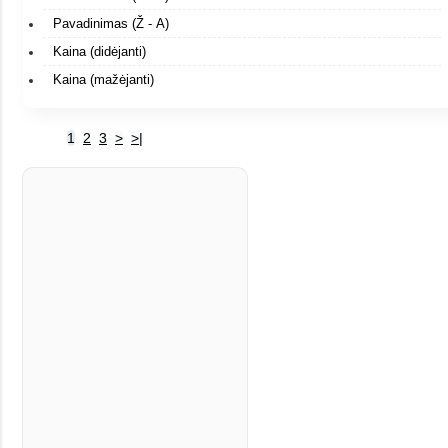
Pavadinimas (Ž - A)
Kaina (didėjanti)
Kaina (mažėjanti)
1
2
3
>
>|