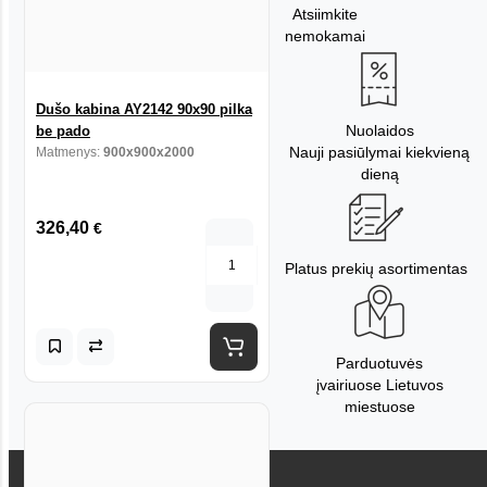
Atsiimkite
nemokamai
Dušo kabina AY2142 90x90 pilka
Nuolaidos
be pado
Nauji pasiūlymai kiekvieną
Matmenys:
900x900x2000
dieną
326,40
€
Platus prekių asortimentas
Parduotuvės
įvairiuose Lietuvos
miestuose