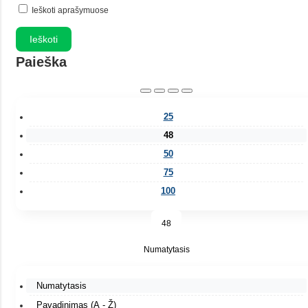
Ieškoti aprašymuose
Paieška
25
48
50
75
100
48
Numatytasis
Numatytasis
Pavadinimas (A - Ž)