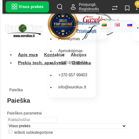
0
Prisijungti,
Visos prekės
Registruotis
Registruotis
Prisijungti
Pristatymas
Apmokėjimas
Apie mus
Kontaktai
Akcijos
Prekių tech. aprašymai
Didmena
+370 657 91774
+370 657 99403
info@euroliux.lt
Paieška
Paieška
Paieškos parametrai
Ieškoti subkategorijose