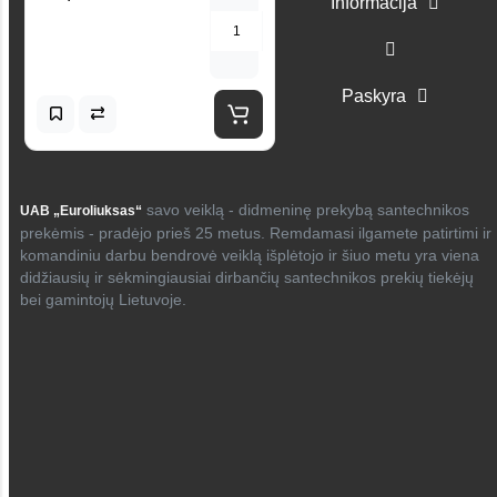
Informacija
Paskyra
savo veiklą - didmeninę prekybą santechnikos
UAB „Euroliuksas“
prekėmis - pradėjo prieš 25 metus. Remdamasi ilgamete patirtimi ir
komandiniu darbu bendrovė veiklą išplėtojo ir šiuo metu yra viena
didžiausių ir sėkmingiausiai dirbančių santechnikos prekių tiekėjų
bei gamintojų Lietuvoje.