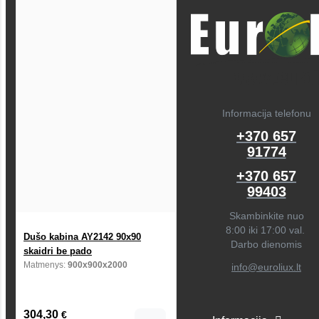
Informacija telefonu
+370 657
91774
+370 657
99403
Skambinkite nuo
8:00 iki 17:00 val.
Dušo kabina AY2142 90x90
Darbo dienomis
skaidri be pado
Matmenys:
900x900x2000
info@euroliux.lt
304,30
€