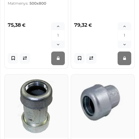
Matmenys:
500x800
75,38
79,32
€
€