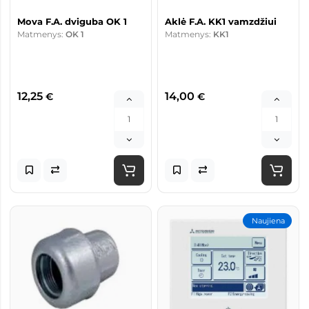
Mova F.A. dviguba OK 1
Aklė F.A. KK1 vamzdžiui
Matmenys:
OK 1
Matmenys:
KK1
12,25
14,00
€
€
Naujiena