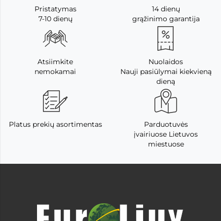
Pristatymas
14 dienų
7-10 dienų
grąžinimo garantija
Atsiimkite
Nuolaidos
nemokamai
Nauji pasiūlymai kiekvieną
dieną
Platus prekių asortimentas
Parduotuvės
įvairiuose Lietuvos
miestuose