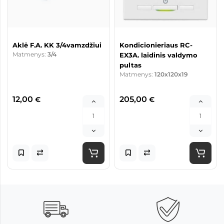
Aklė F.A. KK 3/4vamzdžiui
Kondicionieriaus RC-
Matmenys:
3/4
EX3A. laidinis valdymo
pultas
Matmenys:
120x120x19
12,00
205,00
€
€