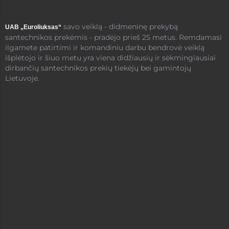
savo veiklą - didmeninę prekybą
UAB „Euroliuksas“
santechnikos prekėmis - pradėjo prieš 25 metus. Remdamasi
ilgamete patirtimi ir komandiniu darbu bendrovė veiklą
išplėtojo ir šiuo metu yra viena didžiausių ir sėkmingiausiai
dirbančių santechnikos prekių tiekėjų bei gamintojų
Lietuvoje.