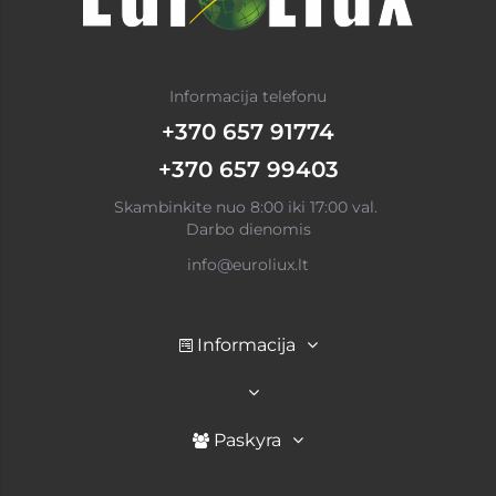
Informacija telefonu
+370 657 91774
+370 657 99403
Skambinkite nuo 8:00 iki 17:00 val.
Darbo dienomis
info@euroliux.lt
Informacija
Paskyra