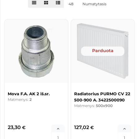
48
Numatytasis
Parduota
Mova F.A. AK 2 iš.sr.
Radiatorius PURMO CV 22
Matmenys:
2
500-900 A. 3422500090
Matmenys:
500x900
23,30
127,02
€
€