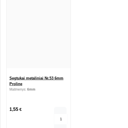
Segtukai metaliniai Nr.53 6mm
Proline
Matmenys:
6mm
1,55
€