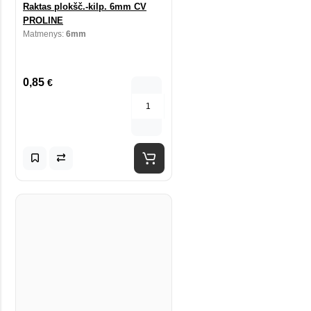
Raktas plokšč.-kilp. 6mm CV
PROLINE
Matmenys:
6mm
0,85
€