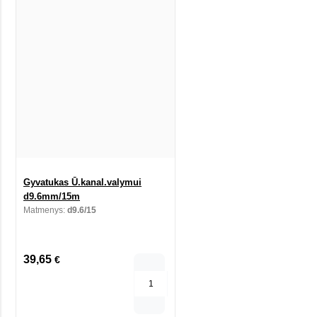
Gyvatukas Ū.kanal.valymui
d9.6mm/15m
Matmenys:
d9.6/15
39,65
€