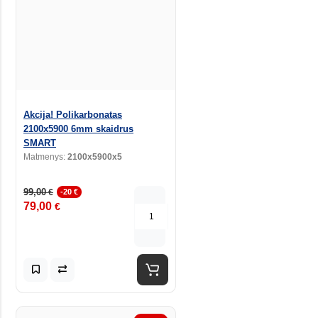
Akcija! Polikarbonatas
2100x5900 6mm skaidrus
SMART
Matmenys:
2100x5900x5
99,00
€
-20 €
79,00
€