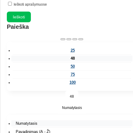
Ieškoti aprašymuose
Paieška
25
48
50
75
100
48
Numatytasis
Numatytasis
Pavadinimas (A - Ž)