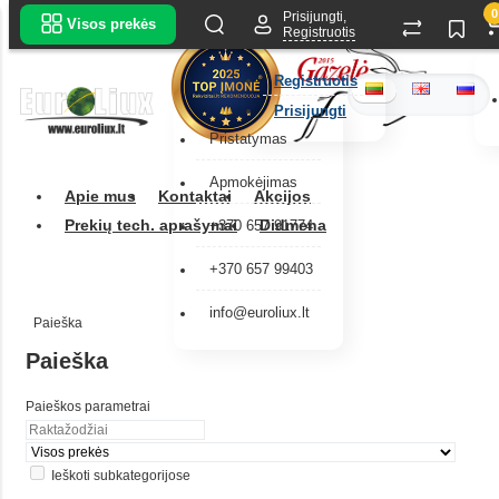
0
Prisijungti,
Visos prekės
Registruotis
Registruotis
Prisijungti
Pristatymas
Apmokėjimas
Apie mus
Kontaktai
Akcijos
Prekių tech. aprašymai
Didmena
+370 657 91774
+370 657 99403
info@euroliux.lt
Paieška
Paieška
Paieškos parametrai
Ieškoti subkategorijose