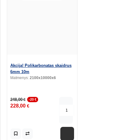
Akcija! Polikarbonatas skaidrus
6mm 10m
Matmenys:
2100x10000x6
248,00
€
-20 €
228,00
€