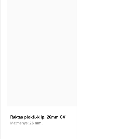
Raktas plokš.-kilp. 26mm CV
Matmenys:
26 mm.