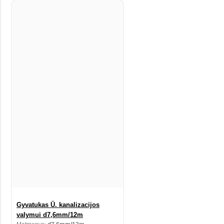
Gyvatukas Ū. kanalizacijos
valymui d7,6mm/12m