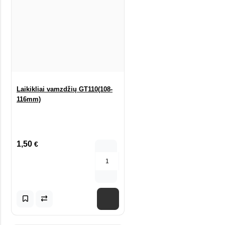
Laikikliai vamzdžių GT110(108-
116mm)
1,50
€