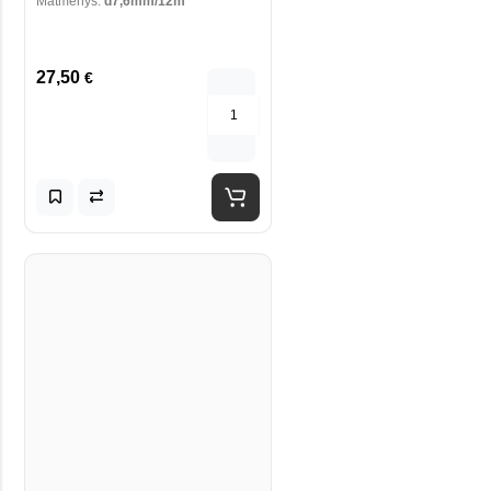
Matmenys:
d7,6mm/12m
27,50
€