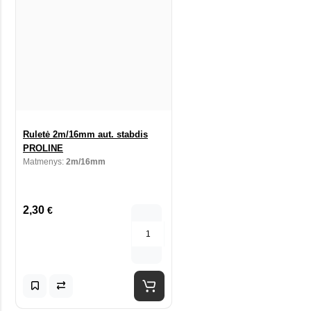
Ruletė 2m/16mm aut. stabdis
PROLINE
Matmenys:
2m/16mm
2,30
€