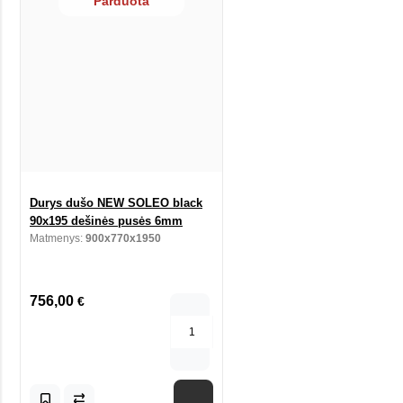
Parduota
Durys dušo NEW SOLEO black
90x195 dešinės pusės 6mm
Matmenys:
900x770x1950
756,00
€