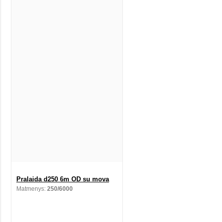
Pralaida d250 6m OD su mova
Matmenys:
250/6000