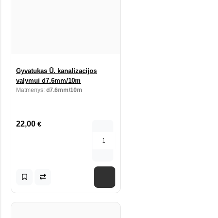
Gyvatukas Ū. kanalizacijos
valymui d7.6mm/10m
Matmenys:
d7.6mm/10m
22,00
€