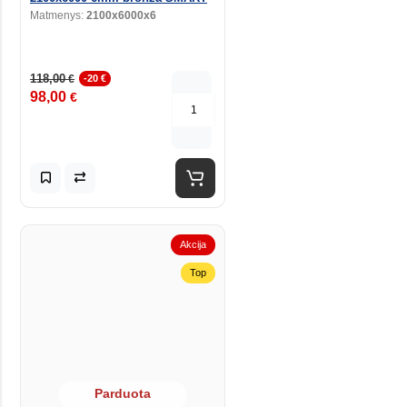
Matmenys:
2100x6000x6
118,00
€
-20 €
98,00
€
Akcija
Top
Parduota