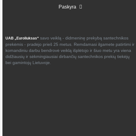
Paskyra
savo veiklą - didmeninę prekybą santechnikos
UAB „Euroliuksas“
prekėmis - pradėjo prieš 25 metus. Remdamasi ilgamete patirtimi ir
komandiniu darbu bendrovė veiklą išplėtojo ir šiuo metu yra viena
didžiausių ir sėkmingiausiai dirbančių santechnikos prekių tiekėjų
bei gamintojų Lietuvoje.