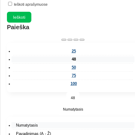
Ieškoti aprašymuose
Paieška
25
48
50
75
100
48
Numatytasis
Numatytasis
Pavadinimas (A - Ž)