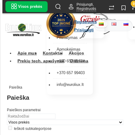
0
Prisijungti,
Visos prekės
Registruotis
Registruotis
Prisijungti
Pristatymas
Apmokėjimas
Apie mus
Kontaktai
Akcijos
Prekių tech. aprašymai
Didmena
+370 657 91774
+370 657 99403
info@euroliux.lt
Paieška
Paieška
Paieškos parametrai
Ieškoti subkategorijose