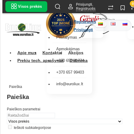
0
Prisijungti,
Visos prekės
Registruotis
Registruotis
Prisijungti
Pristatymas
Apmokėjimas
Apie mus
Kontaktai
Akcijos
Prekių tech. aprašymai
Didmena
+370 657 91774
+370 657 99403
info@euroliux.lt
Paieška
Paieška
Paieškos parametrai
Ieškoti subkategorijose