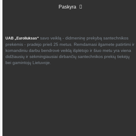
Paskyra
savo veiklą - didmeninę prekybą santechnikos
UAB „Euroliuksas“
prekėmis - pradėjo prieš 25 metus. Remdamasi ilgamete patirtimi ir
komandiniu darbu bendrovė veiklą išplėtojo ir šiuo metu yra viena
didžiausių ir sėkmingiausiai dirbančių santechnikos prekių tiekėjų
bei gamintojų Lietuvoje.