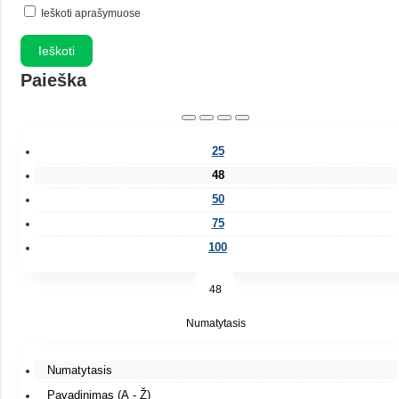
Ieškoti aprašymuose
Paieška
25
48
50
75
100
48
Numatytasis
Numatytasis
Pavadinimas (A - Ž)