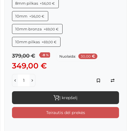
8mm pilkas
+56,00 €
10mm
+56,00 €
10mm bronza
+69,00 €
10mm pilkas
+69,00 €
379,00 €
-8 %
€
Nuolaida:
30,00
349,00 €
Į krepšelį
Teirautis dėl prekės