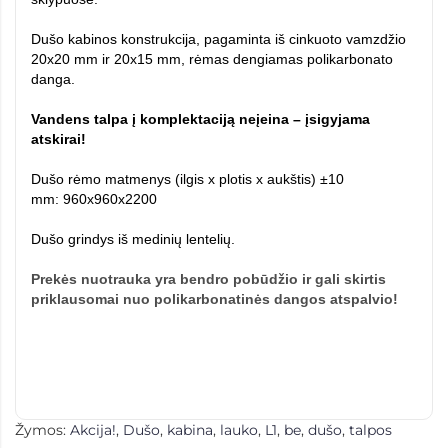
Dušo kabinos konstrukcija, pagaminta iš cinkuoto vamzdžio
20x20 mm ir 20x15 mm, rėmas dengiamas polikarbonato
danga.
Vandens talpa į komplektaciją neįeina – įsigyjama
atskirai!
Dušo rėmo matmenys (ilgis x plotis x aukštis) ±10
mm:
960х960х2200
Dušo grindys iš medinių lentelių.
Prekės nuotrauka yra bendro pobūdžio ir gali skirtis
priklausomai nuo polikarbonatinės dangos atspalvio!
Žymos:
Akcija!
,
Dušo
,
kabina
,
lauko
,
L1
,
be
,
dušo
,
talpos