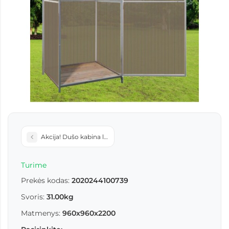
Akcija! Dušo kabina lauko su tambūru su dušo talpa 150L
Turime
Prekės kodas:
2020244100739
Svoris:
31.00kg
Matmenys:
960х960х2200