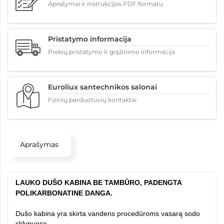
Aprašymai ir instrukcijos PDF formatu
Pristatymo informacija
Prekių pristatymo ir grąžinimo informacija
Euroliux santechnikos salonai
Fizinių parduotuvių kontaktai
Aprašymas
LAUKO DU
ŠO KABINA BE
TAMBŪRO, PADENGTA
POLIKARBONATINE DANGA.
Dušo kabina yra skirta vandens procedūroms vasarą sodo
sklypuose.