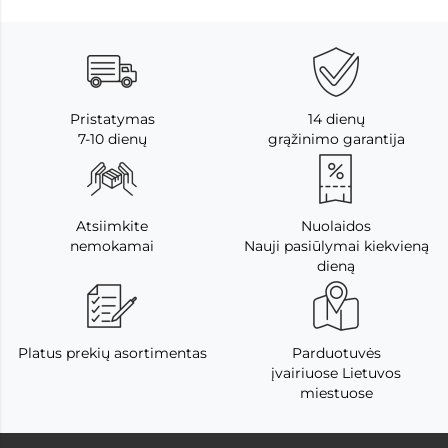
Pristatymas
14 dienų
7-10 dienų
grąžinimo garantija
Atsiimkite
Nuolaidos
nemokamai
Nauji pasiūlymai kiekvieną
dieną
Platus prekių asortimentas
Parduotuvės
įvairiuose Lietuvos
miestuose