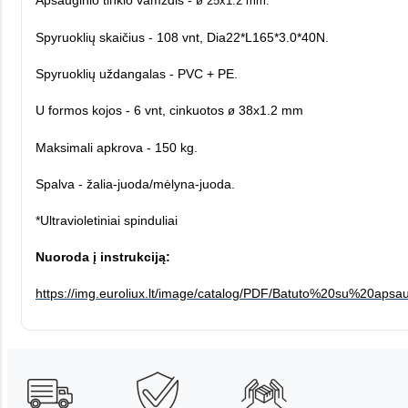
Apsauginio tinklo vamzdis -
ø 25x1.2 mm.
Spyruoklių skaičius - 108 vnt, Dia22*L165*3.0*40N.
Spyruoklių uždangalas - PVC + PE.
U formos kojos - 6 vnt, cinkuotos
38x1.2 mm
ø
Maksimali apkrova - 150 kg.
Spalva - žalia-juoda/mėlyna-juoda.
*Ultravioletiniai spinduliai
Nuoroda į instrukciją:
https://img.euroliux.lt/image/catalog/PDF/Batuto%20su%20apsau