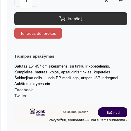
Į krepšelį
Teirautis dėl prekės
Trumpas aprašymas
Batutas 15“ 457 cm skersmens, su tinklu ir kopėtėlėmis.
Komplekte: batutas, kojos, apsauginis tinklas, kopėtėlės.
Šokinėjimo dalis - juoda PP medžiaga, atspari UV* ir drėgmei.
Aukštos kokybės cin...
Facebook
Twitter