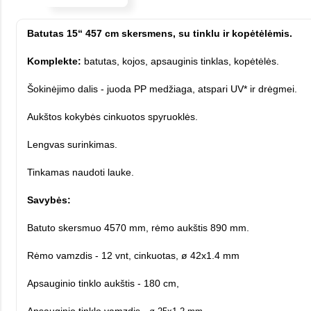
Batutas 15“ 457 cm skersmens, su tinklu ir kopėtėlėmis.
Komplekte:
batutas, kojos, apsauginis tinklas, kopėtėlės.
Šokinėjimo dalis - juoda PP medžiaga, atspari UV* ir drėgmei.
Aukštos kokybės cinkuotos spyruoklės.
Lengvas surinkimas.
Tinkamas naudoti lauke.
Savybės:
Batuto skersmuo 4570 mm, rėmo aukštis 890 mm.
Rėmo vamzdis - 12 vnt, cinkuotas, ø 42x1.4 mm
​Apsauginio tinklo aukštis - 180 cm,