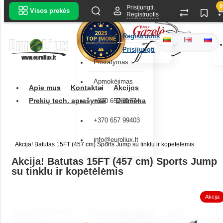
0
Prisijungti,
Visos prekės
Registruotis
Registruotis
Prisijungti
Pristatymas
Apmokėjimas
Apie mus
Kontaktai
Akcijos
Prekių tech. aprašymai
Didmena
+370 657 91774
+370 657 99403
info@euroliux.lt
Akcija! Batutas 15FT (457 cm) Sports Jump su tinklu ir kopėtėlėmis
Akcija! Batutas 15FT (457 cm) Sports Jump
su tinklu ir kopėtėlėmis
Akcija