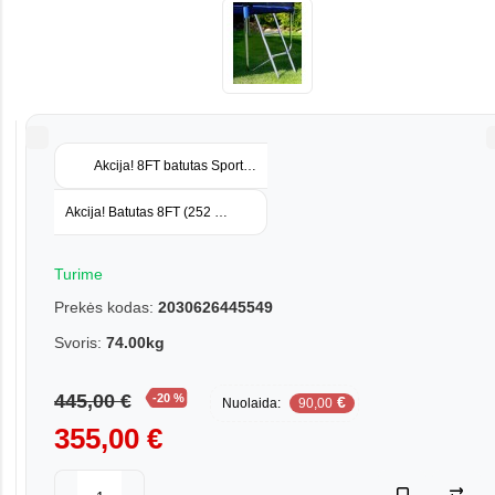
Akcija! 8FT batutas Sports Jump (244 cm) su tinklu ir kopėtėlėmis
Akcija! Batutas 8FT (252 cm) Standart su tinklu ir kopetėlėmis
Turime
Prekės kodas:
2030626445549
Svoris:
74.00kg
445,00 €
-20 %
€
Nuolaida:
90,00
355,00 €