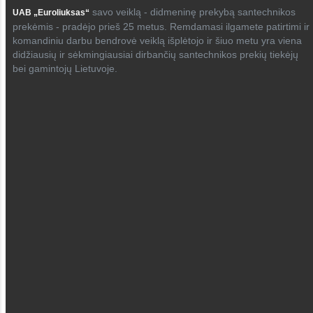
savo veiklą - didmeninę prekybą santechnikos
UAB „Euroliuksas“
prekėmis - pradėjo prieš 25 metus. Remdamasi ilgamete patirtimi ir
komandiniu darbu bendrovė veiklą išplėtojo ir šiuo metu yra viena
didžiausių ir sėkmingiausiai dirbančių santechnikos prekių tiekėjų
bei gamintojų Lietuvoje.