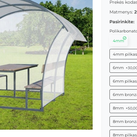
Prekės kodas
Matmenys:
2
Pasirinkite:
Polikarbonato 
4mm
4mm pilka
6mm
+30,0
6mm pilka
6mm bronz
8mm
+50,0
8mm bronz
8mm pilka