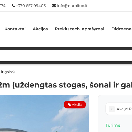
774
+370 657 99403
info@euroliux.lt
Kontaktai
Akcijos
Prekių tech. aprašymai
Didmena
ir galas)
2m (uždengtas stogas, šonai ir ga
Akcija
Akcija! 
Turime