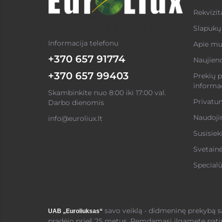
Rekvizit
Slapukų 
Informacija telefonu
Apie mu
+370 657 91774
Naujien
+370 657 99403
Prekių p
informac
Skambinkite nuo 8:00 iki 17:00 val.
Privatum
Darbo dienomis
Naudojim
info@euroliux.lt
Susisiek
Svetain
Specialū
savo veiklą - didmeninę prekybą 
UAB „Euroliuksas“
pradėjo prieš 25 metus. Remdamasi ilgamete pati