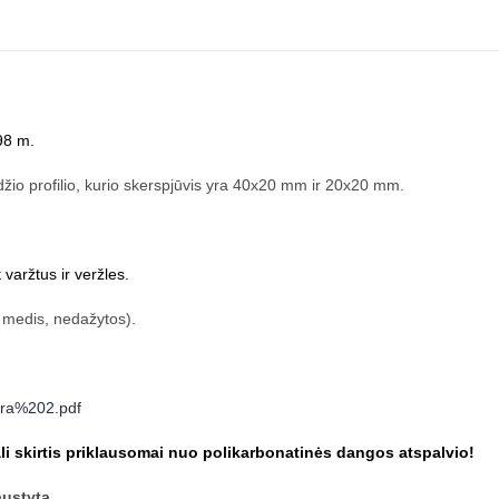
,98 m.
io profilio, kurio skerspjūvis yra 40x20 mm ir 20x20 mm.
aržtus ir veržles.
s medis, nedažytos).
hara%202.pdf
li skirtis priklausomai nuo polikarbonatinės dangos atspalvio!
ustyta.