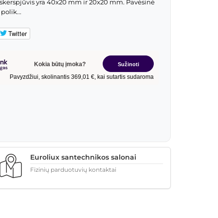
io skerspjūvis yra 40x20 mm ir 20x20 mm. Pavėsinė
olik...
Twitter
Euroliux santechnikos salonai
Fizinių parduotuvių kontaktai