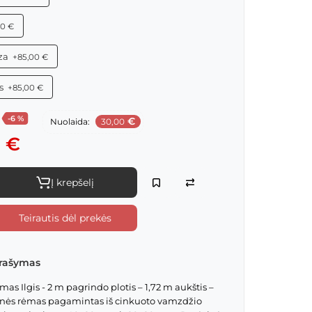
00 €
za
+85,00 €
s
+85,00 €
-6 %
€
Nuolaida:
30,00
 €
Į krepšelį
Teirautis dėl prekės
rašymas
as Ilgis - 2 m pagrindo plotis – 1,72 m aukštis –
inės rėmas pagamintas iš cinkuoto vamzdžio