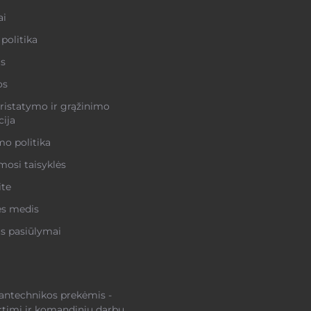
ai
politika
s
os
ristatymo ir grąžinimo
ija
o politika
osi taisyklės
ite
ės medis
s pasiūlymai
santechnikos prekėmis -
rtimi ir komandiniu darbu