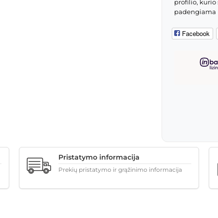
profilio, kur
padengiama p
Facebook
Pristatymo informacija
Prekių pristatymo ir grąžinimo informacija