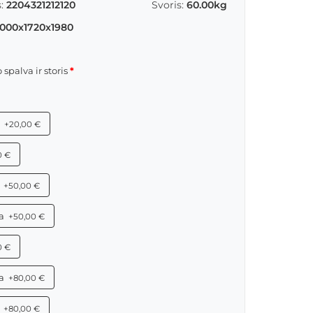
:
2204321212120
Svoris:
60.00kg
000x1720x1980
spalva ir storis
s
+20,00 €
0 €
s
+50,00 €
a
+50,00 €
0 €
a
+80,00 €
s
+80,00 €