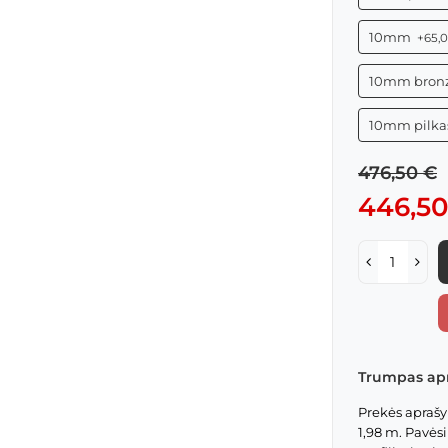
10mm
+65,
10mm bron
10mm pilka
476,50 €
446,50
Trumpas ap
Prekės aprašym
1,98 m. Pavės