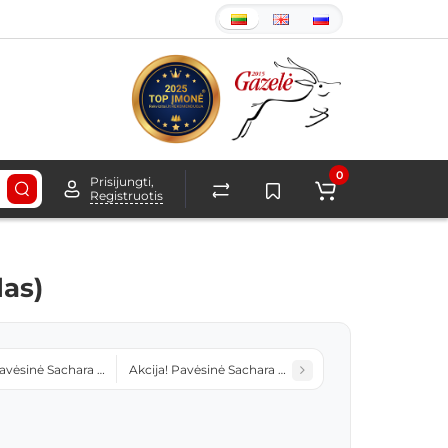
0
Prisijungti,
Registruotis
las)
Pavėsinė Sachara 2m (uždengtas stogas ir šonai)
Akcija! Pavėsinė Sachara 3m (uždengtas stogas ir šon