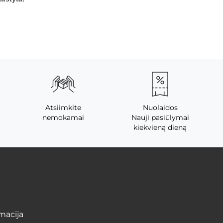
Atsiimkite
Nuolaidos
nemokamai
Nauji pasiūlymai
kiekvieną dieną
macija