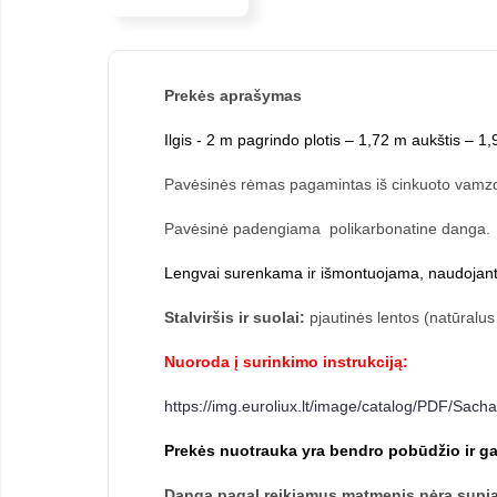
Prek
ės aprašymas
Ilgis - 2 m pagrindo plotis – 1,72 m aukštis – 1
Pavėsinės rėmas pagamintas iš cinkuoto vamzdž
Pavėsinė padengiama polikarbonatine danga.
Lengvai surenkama ir išmontuojama, naudojant v
Stalviršis ir suolai:
pjautinės lentos (natūralu
Nuoroda į surinkimo instrukciją:
https://img.euroliux.lt/image/catalog/PDF/Sac
Prekės nuotrauka yra bendro pobūdžio ir ga
Danga pagal reikiamus matmenis nėra supja